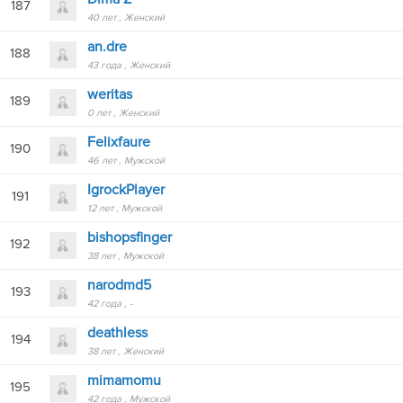
187
40 лет
Женский
an.dre
188
43 года
Женский
weritas
189
0 лет
Женский
Felixfaure
190
46 лет
Мужской
IgrockPlayer
191
12 лет
Мужской
bishopsfinger
192
38 лет
Мужской
narodmd5
193
42 года
-
deathless
194
38 лет
Женский
mimamomu
195
42 года
Мужской