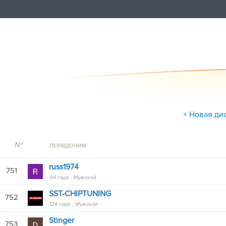
+ Новая ди
№
псевдоним
russ1974
751
94 года
Мужской
SST-CHIPTUNING
752
124 года
Мужской
Stinger
753