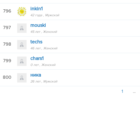
inkin1
796
42 года
Мужской
mouski
797
45 лет
Женский
techs
798
46 лет
Женский
chars1
799
0 лет
Женский
ника
800
26 лет
Мужской
1