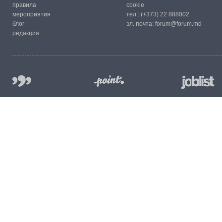
правила
cookie
мероприятия
тел.:
(+373) 22 888002
блог
эл. почта:
forum@forum.md
редакция