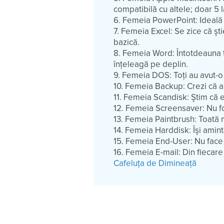
compatibilă cu altele; doar 5 
6. Femeia PowerPoint:
Ideală 
7. Femeia Excel:
Se zice că şti
bazică.
8. Femeia Word:
Întotdeauna t
înţeleagă pe deplin.
9. Femeia DOS:
Toţi au avut-o
10. Femeia Backup:
Crezi că a
11. Femeia Scandisk:
Ştim că e
12. Femeia Screensaver:
Nu fo
13. Femeia Paintbrush:
Toată m
14. Femeia Harddisk:
Îşi amint
15. Femeia End-User:
Nu face 
16. Femeia E-mail:
Din fiecare 
Cafeluţa de Dimineaţă