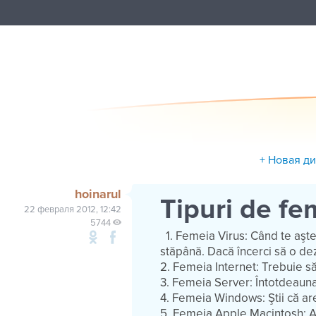
+ Новая д
hoinarul
Tipuri de fe
22 февраля 2012, 12:42
5744
1. Femeia Virus:
Când te aştep
stăpână. Dacă încerci să o dezi
2. Femeia Internet:
Trebuie să 
3. Femeia Server:
Întotdeauna
4. Femeia Windows:
Ştii că ar
5. Femeia Apple Macintosh:
A