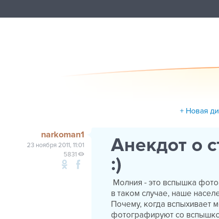
+ Новая д
narkoman1
Анекдот о 
23 ноября 2011, 11:01
5831
:)
Молния - это вспышка фото
в таком случае, наше насел
Почему, когда вспыхивает
м
фотографируют со вспышко