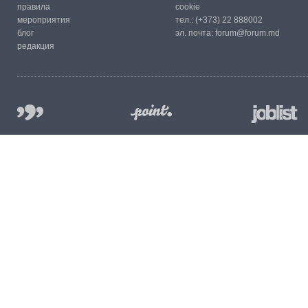
правила
cookie
мероприятия
тел.:
(+373) 22 888002
блог
эл. почта:
forum@forum.md
редакция