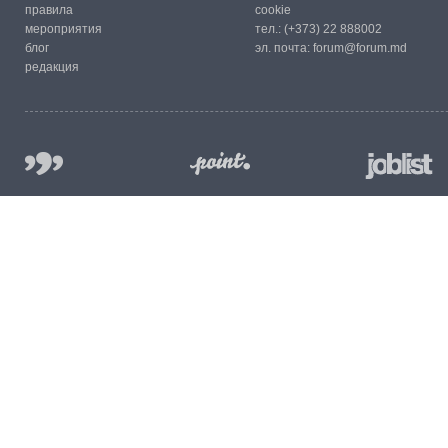
правила
cookie
мероприятия
тел.:
(+373) 22 888002
блог
эл. почта:
forum@forum.md
редакция