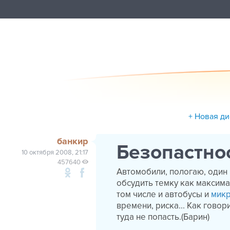
+ Новая д
банкир
Безопастнос
10 октября 2008, 21:17
457640
Автомобили, пологаю, один
обсудить темку как максима
том числе и автобусы и
мик
времени, риска... Как гово
туда не попасть.(Барин)