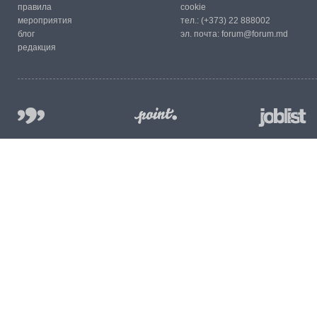
правила
cookie
мероприятия
тел.:
(+373) 22 888002
блог
эл. почта:
forum@forum.md
редакция