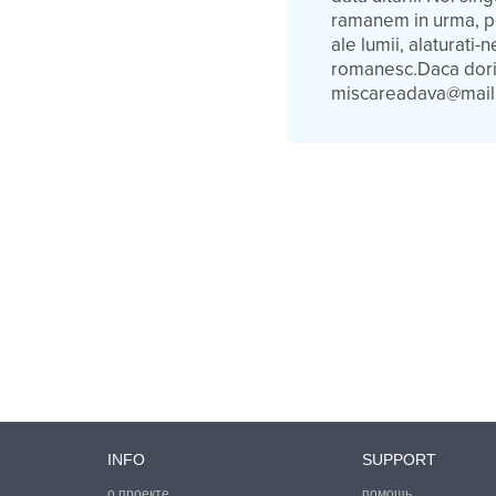
ramanem in urma, pen
ale lumii, alaturati-
romanesc.Daca doriti 
miscareadava@mail
INFO
SUPPORT
о проекте
помощь