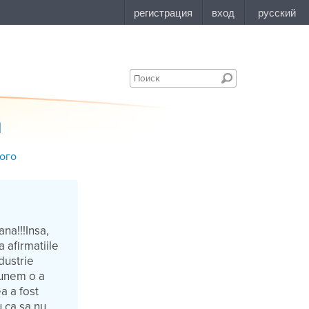
a
вого
na!!!Insa,
 afirmatiile
dustrie
punem o a
ea a fost
u ca sa nu