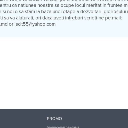
tru ca natiunea noastra sa ocupe locul meritat in fruntea ma
ne si noi o sa stam la baza unei etape a dezvoltarii gloriosulu
sa va alaturati, ori daca aveti intrebari scrieti-ne pe mail:
.md ori scit55@yahoo.com
PROMO
баннерная реклама