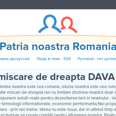
Patria noastra Romani
Новая дискуссия
Люди в теме - 500
Рулевой - нет руле
miscare de dreapta DAVA
limba noastra este cea romana, istoria noastra este cea roma
te miscari de dreapta noi nu limitam doctrina noastra doar la
ropunem solutii reale pentru dezvoltarea tarii si neamului - in
e tehnologii informationale, economie performanta.Noi pro
are - prin noi insine. Ideea nu este noua, dar in ultimul timp 
nguri trebuie sa cream conditii pentru afirmarea noastra. Pentr