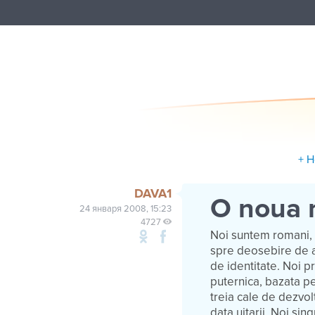
+ 
DAVA1
O noua 
24 января 2008, 15:23
4727
Noi suntem romani, 
spre deosebire de al
de identitate. Noi p
puternica, bazata p
treia cale de dezvolt
data uitarii. Noi si