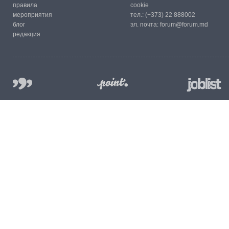
правила
cookie
мероприятия
тел.:
(+373) 22 888002
блог
эл. почта:
forum@forum.md
редакция