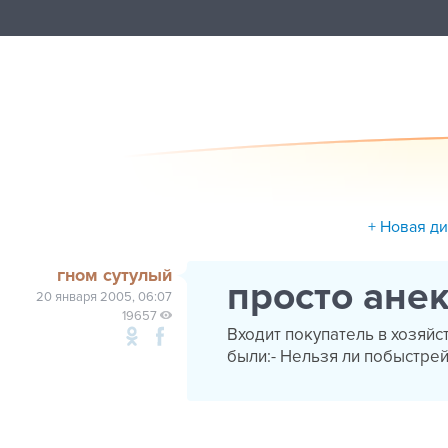
+ Новая д
гном сутулый
просто ане
20 января 2005, 06:07
19657
Входит покупатель в хозяйст
были:- Hельзя ли побыстре