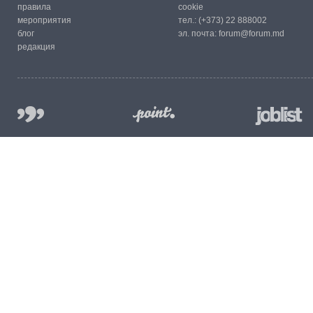
правила
cookie
мероприятия
тел.:
(+373) 22 888002
блог
эл. почта:
forum@forum.md
редакция